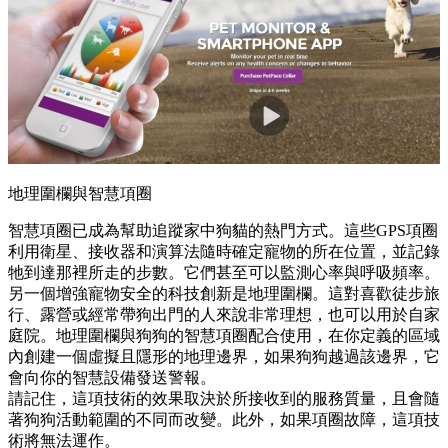
地理圍欄與智慧項圈
智慧項圈已成為幫助追蹤家中狗貓的熱門方式。這些GPS項圈
利用衛星、接收器和演算法隨時確定寵物的所在位置，並記錄
牠到達那裡所走的步數。它們甚至可以監測心率與呼吸頻率。
另一個增強寵物安全的科技創新是地理圍欄。這對喜歡徒步旅
行、露營或經常帶狗出門的人來說非常理想，也可以用於自家
庭院。地理圍欄與狗狗的智慧項圈配合使用，在你定義的區域
內創建一個虛擬且隱形的地理邊界，如果狗狗越過該邊界，它
會向你的智慧設備發送警報。
請記住，這項技術的效果取決於所接收到的服務質量，且會隨
著狗狗活動範圍的不同而改變。此外，如果項圈故障，這項技
術將無法運作。