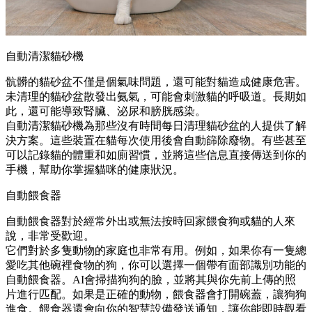
自動清潔貓砂機
骯髒的貓砂盆不僅是個氣味問題，還可能對貓造成健康危害。
未清理的貓砂盆散發出氨氣，可能會刺激貓的呼吸道。長期如
此，還可能導致腎臟、泌尿和膀胱感染。
自動清潔貓砂機為那些沒有時間每日清理貓砂盆的人提供了解
決方案。這些裝置在貓每次使用後會自動篩除廢物。有些甚至
可以記錄貓的體重和如廁習慣，並將這些信息直接傳送到你的
手機，幫助你掌握貓咪的健康狀況。
自動餵食器
自動餵食器對於經常外出或無法按時回家餵食狗或貓的人來
說，非常受歡迎。
它們對於多隻動物的家庭也非常有用。例如，如果你有一隻總
愛吃其他碗裡食物的狗，你可以選擇一個帶有面部識別功能的
自動餵食器。AI會掃描狗狗的臉，並將其與你先前上傳的照
片進行匹配。如果是正確的動物，餵食器會打開碗蓋，讓狗狗
進食。餵食器還會向你的智慧設備發送通知，讓你能即時觀看