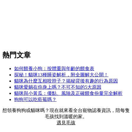
熱門文章
如何餵養小狗：按體重與年齡的餵食表
探秘！貓咪13種睡姿解析，附全圖解大公開！
貓咪為什麼互相咬脖子？揭秘背後有趣的行為原因
貓咪愛躺在你身上嗎？不可不知的5大原因
貓咪與小黃瓜：優點、風險及正確餵食份量完全解析
狗狗可以吃藍莓嗎？
想領養狗狗或貓咪嗎？現在就來看全台寵物認養資訊，陪每隻
毛孩找到溫暖的家。
遇見毛孩