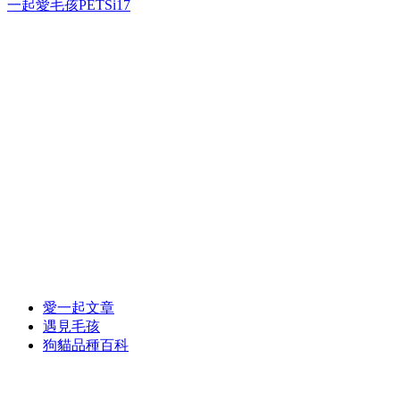
一起愛毛孩PETSi17
愛一起文章
遇見毛孩
狗貓品種百科