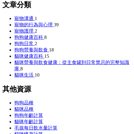
文章分類
寵物溝通
1
寵物的行為與心理
39
寵物護理
2
狗狗健康百科
8
狗狗日常
2
狗狗營養與飲食
18
貓咪健康百科
15
貓咪營養與飲食健康：從主食罐到日常禁忌的完整知識
庫
8
貓咪生活
10
其他資源
狗狗品種
貓咪品種
狗狗年齡計算
貓咪年齡計算
毛孩每日飲水量計算