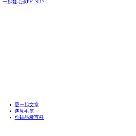
一起愛毛孩PETSi17
愛一起文章
遇見毛孩
狗貓品種百科