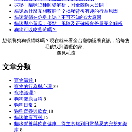
探秘！貓咪13種睡姿解析，附全圖解大公開！
貓咪為什麼互相咬脖子？揭秘背後有趣的行為原因
貓咪愛躺在你身上嗎？不可不知的5大原因
貓咪與小黃瓜：優點、風險及正確餵食份量完全解析
狗狗可以吃藍莓嗎？
想領養狗狗或貓咪嗎？現在就來看全台寵物認養資訊，陪每隻
毛孩找到溫暖的家。
遇見毛孩
文章分類
寵物溝通
1
寵物的行為與心理
39
寵物護理
2
狗狗健康百科
8
狗狗日常
2
狗狗營養與飲食
18
貓咪健康百科
15
貓咪營養與飲食健康：從主食罐到日常禁忌的完整知識
庫
8