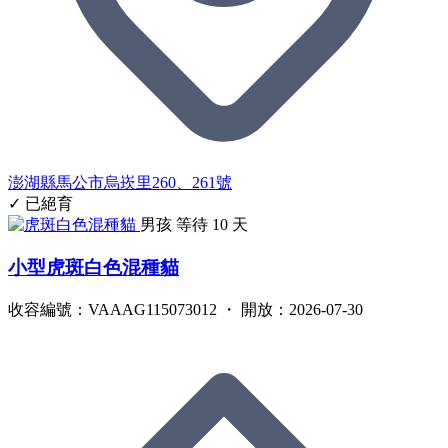
澎湖縣馬公市烏崁里260、261號
✓ 已絕育
男孩
等待 10 天
小型虎斑白色混種貓
收容編號：VAAAG115073012 ・ 開放：2026-07-30