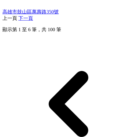
高雄市鼓山區萬壽路350號
上一頁
下一頁
顯示第
1
至
6
筆，共
100
筆