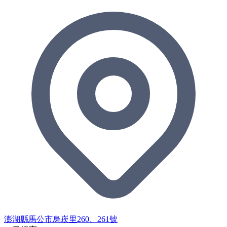
澎湖縣馬公市烏崁里260、261號