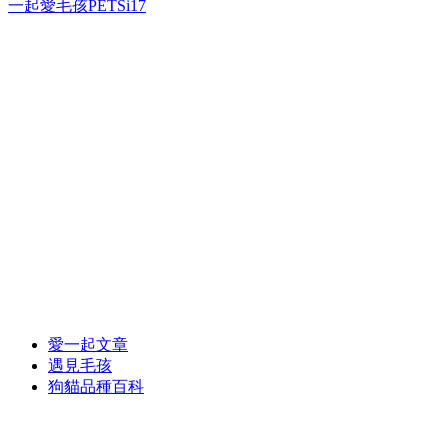
一起愛毛孩PETSi17
愛一起文章
遇見毛孩
狗貓品種百科