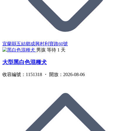
宜蘭縣五結鄉成興村利寶路60號
男孩
等待 1 天
大型黑白色混種犬
收容編號：1151318 ・ 開放：2026-08-06