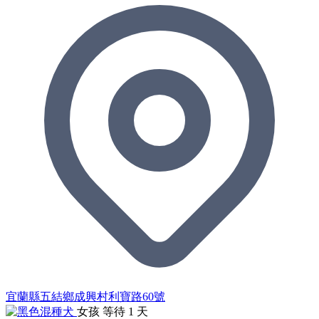
宜蘭縣五結鄉成興村利寶路60號
女孩
等待 1 天