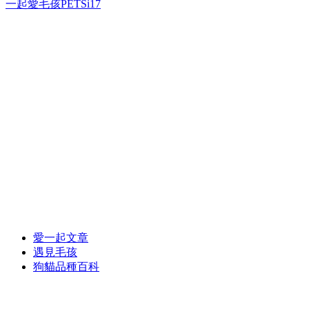
一起愛毛孩PETSi17
愛一起文章
遇見毛孩
狗貓品種百科