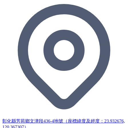
彰化縣芳苑鄉文津段436-4地號（座標緯度及經度：23.932676,
120.367307）