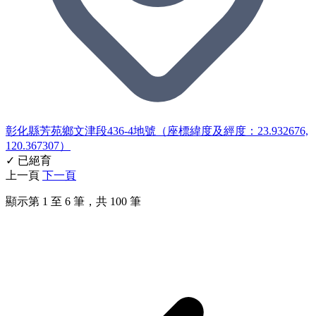
彰化縣芳苑鄉文津段436-4地號（座標緯度及經度：23.932676,
120.367307）
✓ 已絕育
上一頁
下一頁
顯示第
1
至
6
筆，共
100
筆