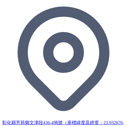
彰化縣芳苑鄉文津段436-4地號（座標緯度及經度：23.932676,