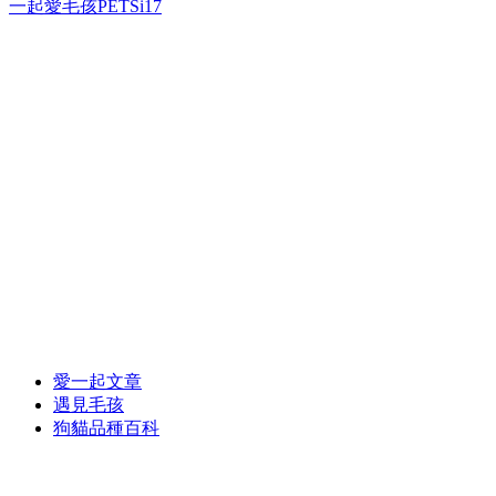
一起愛毛孩PETSi17
愛一起文章
遇見毛孩
狗貓品種百科