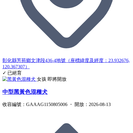
彰化縣芳苑鄉文津段436-4地號（座標緯度及經度：23.932676,
120.367307）
✓ 已絕育
女孩
即將開放
中型黑黃色混種犬
收容編號：GAAAG1150805006 ・ 開放：2026-08-13