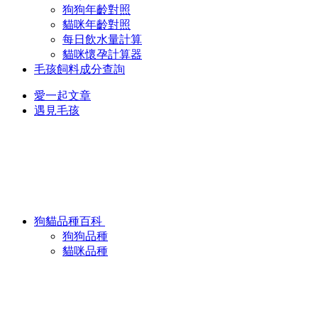
狗狗年齡對照
貓咪年齡對照
每日飲水量計算
貓咪懷孕計算器
毛孩飼料成分查詢
愛一起文章
遇見毛孩
狗貓品種百科
狗狗品種
貓咪品種