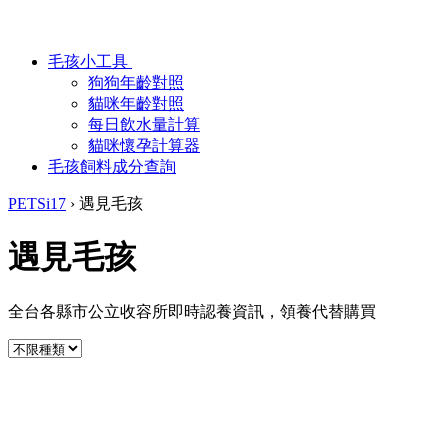
毛孩小工具
狗狗年齡對照
貓咪年齡對照
每日飲水量計算
貓咪懷孕計算器
毛孩飼料成分查詢
PETSi17
›
遇見毛孩
遇見毛孩
全台各縣市公立收容所即時認養資訊，領養代替購買