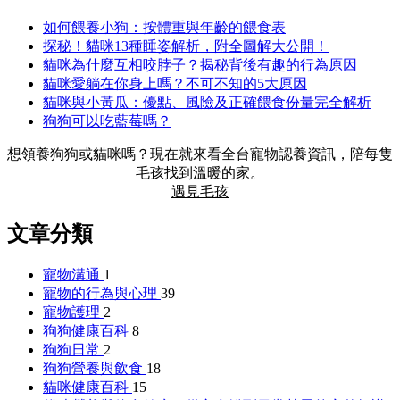
如何餵養小狗：按體重與年齡的餵食表
探秘！貓咪13種睡姿解析，附全圖解大公開！
貓咪為什麼互相咬脖子？揭秘背後有趣的行為原因
貓咪愛躺在你身上嗎？不可不知的5大原因
貓咪與小黃瓜：優點、風險及正確餵食份量完全解析
狗狗可以吃藍莓嗎？
想領養狗狗或貓咪嗎？現在就來看全台寵物認養資訊，陪每隻
毛孩找到溫暖的家。
遇見毛孩
文章分類
寵物溝通
1
寵物的行為與心理
39
寵物護理
2
狗狗健康百科
8
狗狗日常
2
狗狗營養與飲食
18
貓咪健康百科
15