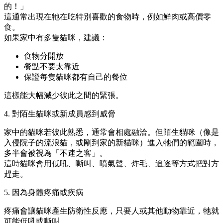
的！」
這通常出現在牠在吃特別喜歡的食物時，例如鮮肉或高價零
食。
如果家中有多隻貓咪，建議：
食物分開放
餐點不要太靠近
保證每隻貓咪都有自己的餐位
這樣能大幅減少彼此之間的緊張。
4. 對陌生貓咪或新成員感到威脅
家中的貓咪若彼此熟悉，通常會相處融洽。但陌生貓咪（像是
入侵院子的流浪貓，或剛到家的新貓咪）進入牠們的範圍時，
多半會被視為「不速之客」。
這時貓咪會用低吼、嘶叫、噴氣聲、炸毛、追逐等方式把對方
趕走。
5. 因為身體疼痛或疾病
疼痛會讓貓咪產生防衛性反應，只要人或其他動物靠近，牠就
可能低吼或嘶叫。