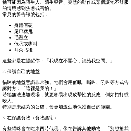
牠可能因為陌生人、陌生聲音、突然的動作或某個讓牠不舒服
的情境感到焦慮或害怕。
常見的警告訊號包括：
身體僵硬
尾巴猛甩
毛豎立
低吼或嘶叫
耳朵貼後
這些都是在提醒你：「我現在不開心，請給我空間。」
2. 保護自己的地盤
貓咪的地盤意識非常強。牠們會用低吼、嘶叫、吼叫等方式告
訴對方：「這裡是我的！」
若牠無法逃離現場，就更容易出現攻擊性的反應，例如拍打或
咬人。
特別是未結紮的公貓，會更加激烈地保護自己的範圍。
3. 在保護食物（食物護衛）
有些貓咪會在吃東西時低吼，像在告訴其他動物：「別想搶我