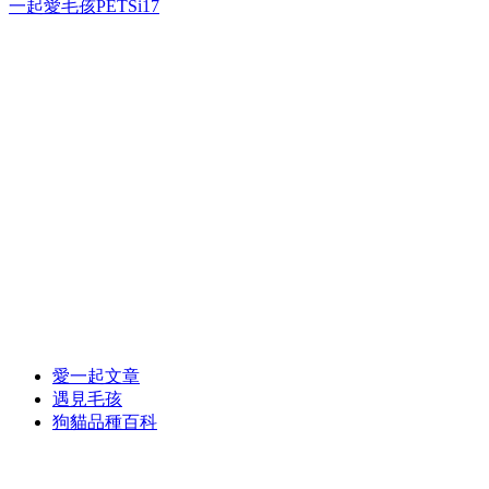
一起愛毛孩PETSi17
愛一起文章
遇見毛孩
狗貓品種百科