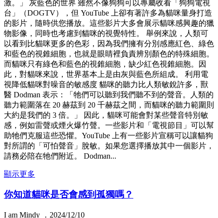
激。」 灰藍色的世界 雖然不像狗狗可以專屬收看「狗狗電視
台」（DOGTV），但 YouTube 上卻有著許多為貓咪量身打造
的影片，隨時供您播放。這些影片大多會展示貓咪感興趣的獵
物影像，同時也考慮到貓咪的視覺特性。 舉例來說，人類可
以看到比貓咪更多的色彩，因為我們擁有分別感應紅色、綠色
和藍色的視錐細胞，也就是眼睛裡負責辨別顏色的特殊細胞。
而貓咪只有綠色和藍色的視錐細胞，缺少紅色視錐細胞。因
此，對貓咪來說，世界基本上是由灰與藍色所組成。 利用電
視降低貓咪對噪音的敏感度 貓咪的聽力比人類敏銳許多，獸
醫 Dodman 表示：「牠們可以聽到我們聽不到的聲音。人類的
聽力範圍落在 20 赫茲到 20 千赫茲之間，而貓咪的聽力範圍則
大約是我們的 3 倍。」 因此，貓咪可能會對某些聲音特別敏
感，例如雷聲或煙火爆竹聲。一些影片和「電視節目」可以幫
助牠們克服這些恐懼。YouTube 上有一些影片宣稱可以讓貓狗
對所謂的「可怕聲音」脫敏。如果您選擇播放其中一個影片，
請務必陪在牠們附近。 Dodman...
顯示更多
你知道貓咪是否會感到孤獨嗎？
I am Mindy ．2024/12/10