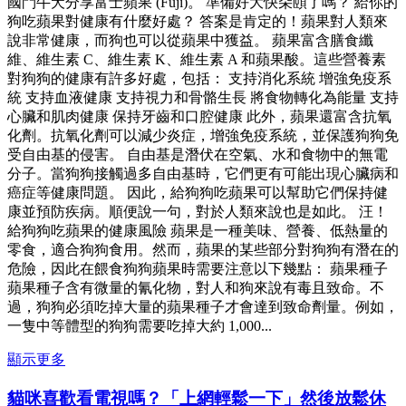
國鬥牛犬分享富士蘋果 (Fuji)。 準備好大快朵頤了嗎？ 給你的
狗吃蘋果對健康有什麼好處？ 答案是肯定的！蘋果對人類來
說非常健康，而狗也可以從蘋果中獲益。 蘋果富含膳食纖
維、維生素 C、維生素 K、維生素 A 和蘋果酸。這些營養素
對狗狗的健康有許多好處，包括： 支持消化系統 增強免疫系
統 支持血液健康 支持視力和骨骼生長 將食物轉化為能量 支持
心臟和肌肉健康 保持牙齒和口腔健康 此外，蘋果還富含抗氧
化劑。抗氧化劑可以減少炎症，增強免疫系統，並保護狗狗免
受自由基的侵害。 自由基是潛伏在空氣、水和食物中的無電
分子。當狗狗接觸過多自由基時，它們更有可能出現心臟病和
癌症等健康問題。 因此，給狗狗吃蘋果可以幫助它們保持健
康並預防疾病。順便說一句，對於人類來說也是如此。 汪！
給狗狗吃蘋果的健康風險 蘋果是一種美味、營養、低熱量的
零食，適合狗狗食用。然而，蘋果的某些部分對狗狗有潛在的
危險，因此在餵食狗狗蘋果時需要注意以下幾點： 蘋果種子
蘋果種子含有微量的氰化物，對人和狗來說有毒且致命。不
過，狗狗必須吃掉大量的蘋果種子才會達到致命劑量。例如，
一隻中等體型的狗狗需要吃掉大約 1,000...
顯示更多
貓咪喜歡看電視嗎？「上網輕鬆一下」然後放鬆休