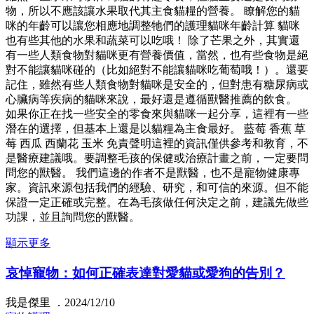
物，所以不應該讓水果取代其主食貓糧的營養。 瞭解您的貓
咪的年齡可以讓您相應地調整牠們的護理貓咪年齡計算 貓咪
也有些其他的水果和蔬菜可以吃哦！ 除了芒果之外，其實還
有一些人類食物對貓咪更有營養價值，當然，也有些食物是絕
對不能讓貓咪碰的（比如絕對不能讓貓咪吃葡萄哦！）。還要
記住，雖然有些人類食物對貓咪是安全的，但對患有糖尿病或
心臟病等疾病的貓咪來說，最好還是遵循獸醫推薦的飲食。
如果你正在找一些安全的零食來與貓咪一起分享，這裡有一些
潛在的選擇，但基本上還是以貓糧為主食最好。 藍莓 香蕉 草
莓 西瓜 西蘭花 玉米 免責聲明這裡的資訊僅供參考和教育，不
是醫療建議哦。要調整毛孩的保健或治療計畫之前，一定要問
問您的獸醫。 我們這邊的作者不是獸醫，也不是寵物健康專
家。資訊來源包括我們的經驗、研究，和可信的來源。但不能
保證一定正確或完整。在為毛孩做任何決定之前，建議先做些
功課，並且詢問您的獸醫。
顯示更多
哀悼寵物：如何正確表達對愛貓或愛狗的告別？
我是傑里 ．2024/12/10