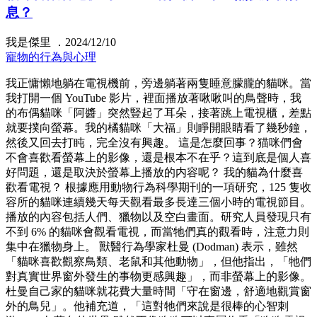
息？
我是傑里 ．2024/12/10
寵物的行為與心理
我正慵懶地躺在電視機前，旁邊躺著兩隻睡意朦朧的貓咪。當
我打開一個 YouTube 影片，裡面播放著啾啾叫的鳥聲時，我
的布偶貓咪「阿醬」突然豎起了耳朵，接著跳上電視櫃，差點
就要撲向螢幕。我的橘貓咪「大福」則睜開眼睛看了幾秒鐘，
然後又回去打盹，完全沒有興趣。 這是怎麼回事？猫咪們會
不會喜歡看螢幕上的影像，還是根本不在乎？這到底是個人喜
好問題，還是取決於螢幕上播放的内容呢？ 我的貓為什麼喜
歡看電視？ 根據應用動物行為科學期刊的一項研究，125 隻收
容所的貓咪連續幾天每天觀看最多長達三個小時的電視節目。
播放的內容包括人們、獵物以及空白畫面。研究人員發現只有
不到 6% 的貓咪會觀看電視，而當牠們真的觀看時，注意力則
集中在獵物身上。 獸醫行為學家杜曼 (Dodman) 表示，雖然
「貓咪喜歡觀察鳥類、老鼠和其他動物」，但他指出，「牠們
對真實世界窗外發生的事物更感興趣」，而非螢幕上的影像。
杜曼自己家的貓咪就花費大量時間「守在窗邊，舒適地觀賞窗
外的鳥兒」。他補充道，「這對牠們來說是很棒的心智刺