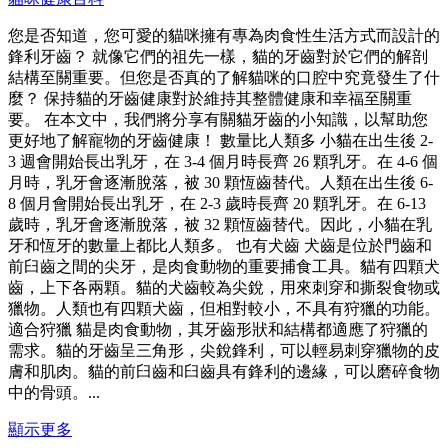
您是否知道，您可愛的貓咪擁有專為肉食性生活方式而設計的
鋒利牙齒？ 就像它們的祖先一樣，貓的牙齒對於它們的解剖
結構至關重要。但您是否真的了解貓咪的口腔中究竟發生了什
麼？ 保持貓的牙齒健康對於維持其整體健康和幸福至關重
要。 在本文中，我們將分享有關貓牙齒的小知識，以幫助您
更好地了解寵物的牙齒健康！ 數量比人類多 小貓在出生後 2-
3 週會開始長出乳牙，在 3-4 個月時長齊 26 顆乳牙。在 4-6 個
月時，乳牙會逐漸脫落，被 30 顆恆齒替代。人類在出生後 6-
8 個月會開始長出乳牙，在 2-3 歲時長齊 20 顆乳牙。在 6-13
歲時，乳牙會逐漸脫落，被 32 顆恆齒替代。因此，小貓在乳
牙和恆牙的數量上都比人類多。 也有犬齒 犬齒是位於門齒和
前臼齒之間的尖牙，是肉食動物的重要捕食工具。貓有四顆犬
齒，上下各兩顆。貓的犬齒較為尖銳，用來刺穿和撕裂食物或
獵物。人類也有四顆犬齒，但相對較小，不具有狩獵的功能。
適合狩獵 貓是肉食動物，其牙齒形狀和結構都適應了狩獵的
需求。貓的牙齒呈三角形，尖銳鋒利，可以輕易刺穿獵物的皮
膚和肌肉。貓的前臼齒和臼齒具有鋒利的邊緣，可以磨碎食物
中的骨頭。...
顯示更多