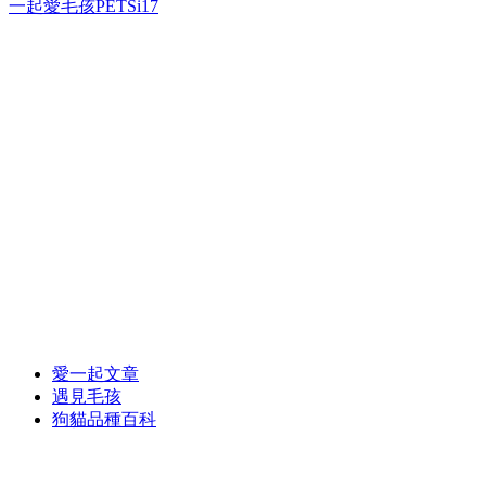
一起愛毛孩PETSi17
愛一起文章
遇見毛孩
狗貓品種百科