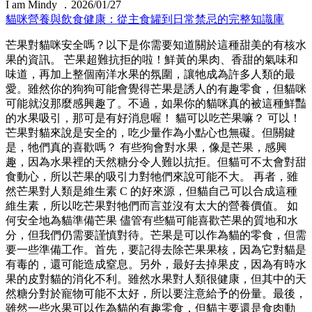
I am Mindy ．2026/01/27
貓咪營養與飲食健康：從主食罐到日常禁忌的完整知識庫
芒果對貓咪安全嗎？以下是你需要知道關於這種甜美的有核水
果的資訊。 芒果超難抗拒的啦！鮮黃的果肉、香甜的氣味和
味道，再加上整個南洋水果的氛圍，讓牠成為許多人類的最
愛。雖然你的狗狗可能會覺得芒果是誘人的有趣零食，但貓咪
可能就沒那麼感興趣了。不過，如果你的貓咪真的被這種鮮豔
的水果吸引，那可是有好消息喔！ 貓可以吃芒果嘛？ 可以！
芒果對貓來說是安全的，吃少量作為小點心也無礙。但關鍵
是，牠們真的喜歡嗎？ 有些狗會對水果，像是芒果，感興
趣，因為水果裡的天然糖分令人難以抗拒。但貓可不太會對甜
食動心，所以芒果的吸引力對牠們來說可能不大。 再者，雖
然芒果對人類是維生素 C 的好來源，但貓自己可以合成這種
維生素，所以吃芒果對牠們而言並沒有太大的營養價值。 如
何安全地為貓準備芒果 儘管有些貓可能喜歡芒果的質地和水
分，但我們仍需要謹慎對待。芒果是可以作為貓的零食，但需
要一些準備工作。首先，要記得去除芒果果核，因為它對貓是
有毒的，還可能造成窒息。另外，最好去掉果皮，因為有時水
果的皮對貓的消化不利。雖然水果對人類很健康，但其中的天
然糖分對於寵物可能不太好，所以要注意給予的份量。最後，
雖然一些水果可以作為貓的有趣零食，但貓主要還是食肉動